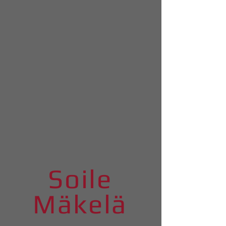
Soile
Mäkelä