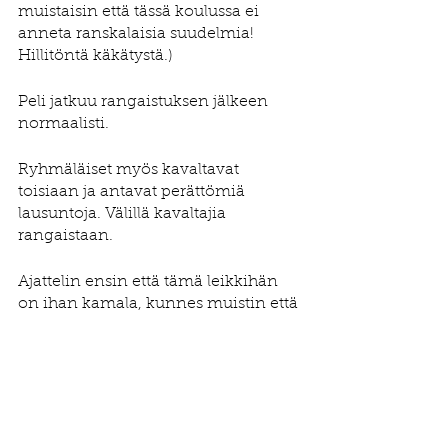
muistaisin että tässä koulussa ei 
anneta ranskalaisia suudelmia! 
Hillitöntä käkätystä.) 
Peli jatkuu rangaistuksen jälkeen 
normaalisti. 
Ryhmäläiset myös kavaltavat 
toisiaan ja antavat perättömiä 
lausuntoja. Välillä kavaltajia 
rangaistaan.
Ajattelin ensin että tämä leikkihän 
on ihan kamala, kunnes muistin että 
ai niin tässähän on kyse leikistä! Me 
tai meidän klovnimme voimme 
leikin avulla tehdä näkyväksi 
ihmisluonnon julmaa puolta ja 
liioittelun avulla käsitellä kaikkea sitä 
ällöttävää ihmiskäytöstä mitä 