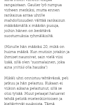
siinä miten virheen tekijää 
rangaistaan. Gaulier lyö rumpua 
virheen merkiksi, mutta ennen 
rankaisua antaa uhrille 
mahdollisuuden välttää rankaisun 
määräämällä x määrän pusuja, 
joihin hänen on kerättävä 
suostumuksia ryhmäläisiltä.
(Minulle hän määräsi 20, mikä on 
huima määrä. Kun mutisin jotakin ja 
ihmiset nauroivat, sain vielä viisi 
lisää, sillä olen “suomalainen, joka 
aina 
yrittää 
olla hauska”) 
Mikäli uhri onnistuu tehtävässä, peli 
jatkuu ja hän pelastuu. Kukaan ei 
viikon aikana pelastunut, sillä se 
olisi tylsää. Muut pelaajat haluavat 
tehdä pelistä mielenkiintoisen ja 
kieltäytyvät suukoista. Tämä 