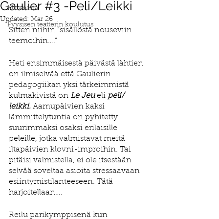
Gaulier #3 -Peli/Leikki
Klovneria
Updated:
Mar 26
Fyysisen teatterin koulutus
Sitten niihin “sisällöstä nouseviin 
teemoihin….”
Heti ensimmäisestä päivästä lähtien 
on ilmiselvää että Gaulierin 
pedagogiikan yksi tärkeimmistä 
kulmakivistä on
Le Jeu
 eli 
peli/ 
leikki.
 Aamupäivien kaksi 
lämmittelytuntia on pyhitetty 
suurimmaksi osaksi erilaisille 
peleille, jotka valmistavat meitä 
iltapäivien klovni-improihin. Tai 
pitäisi valmistella, ei ole itsestään 
selvää soveltaa asioita stressaavaan 
esiintymistilanteeseen. Tätä 
harjoitellaan….
Reilu parikymppisenä kun 