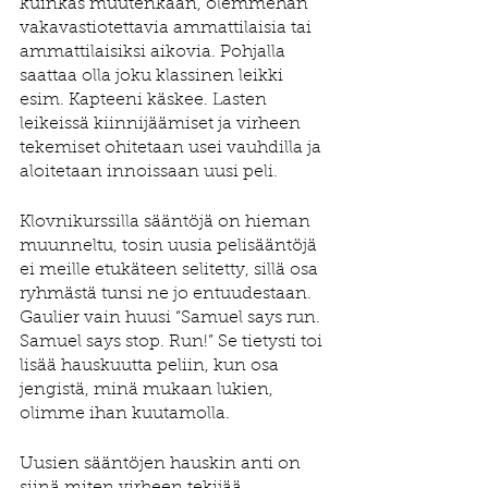
kuinkas muutenkaan, olemmehan 
vakavastiotettavia ammattilaisia tai 
ammattilaisiksi aikovia. Pohjalla 
saattaa olla joku klassinen leikki 
esim. Kapteeni käskee. Lasten 
leikeissä kiinnijäämiset ja virheen 
tekemiset ohitetaan usei vauhdilla ja 
aloitetaan innoissaan uusi peli. 
Klovnikurssilla sääntöjä on hieman 
muunneltu, tosin uusia pelisääntöjä 
ei meille etukäteen selitetty, sillä osa 
ryhmästä tunsi ne jo entuudestaan. 
Gaulier vain huusi “Samuel says run. 
Samuel says stop. Run!” Se tietysti toi 
lisää hauskuutta peliin, kun osa 
jengistä, minä mukaan lukien, 
olimme ihan kuutamolla.  
Uusien sääntöjen hauskin anti on 