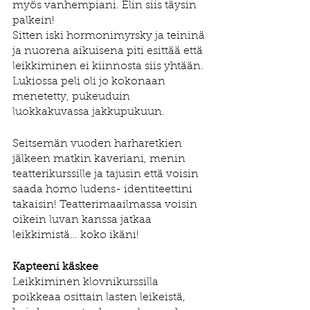
myös vanhempiani. Elin siis täysin 
palkein!
Sitten iski hormonimyrsky ja teininä 
ja nuorena aikuisena piti esittää että 
leikkiminen ei kiinnosta siis yhtään. 
Lukiossa peli oli jo kokonaan 
menetetty, pukeuduin 
luokkakuvassa jakkupukuun. 
Seitsemän vuoden harharetkien 
jälkeen matkin kaveriani, menin 
teatterikurssille ja tajusin että voisin 
saada homo ludens- identiteettini 
takaisin! Teatterimaailmassa voisin 
oikein luvan kanssa jatkaa 
leikkimistä… koko ikäni!
Kapteeni käskee
Leikkiminen klovnikurssilla 
poikkeaa osittain lasten leikeistä, 