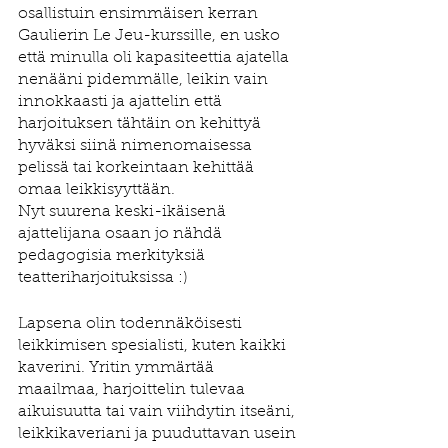
osallistuin ensimmäisen kerran 
Gaulierin Le Jeu-kurssille, en usko 
että minulla oli kapasiteettia ajatella 
nenääni pidemmälle, leikin vain 
innokkaasti ja ajattelin että 
harjoituksen tähtäin on kehittyä 
hyväksi siinä nimenomaisessa 
pelissä tai korkeintaan kehittää 
omaa leikkisyyttään. 
Nyt suurena keski-ikäisenä 
ajattelijana osaan jo nähdä 
pedagogisia merkityksiä 
teatteriharjoituksissa :)
Lapsena olin todennäköisesti 
leikkimisen spesialisti, kuten kaikki 
kaverini. Yritin ymmärtää 
maailmaa, harjoittelin tulevaa 
aikuisuutta tai vain viihdytin itseäni, 
leikkikaveriani ja puuduttavan usein 