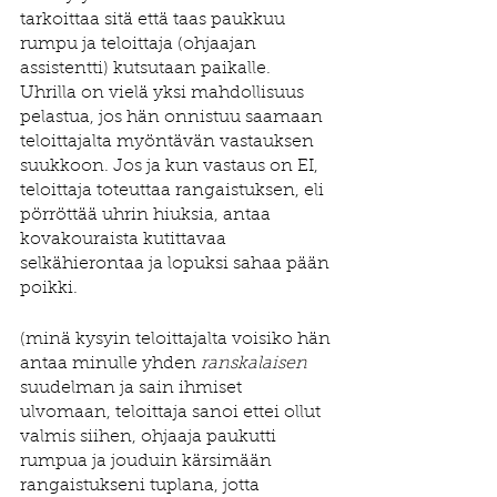
tarkoittaa sitä että taas paukkuu 
rumpu ja teloittaja (ohjaajan 
assistentti) kutsutaan paikalle. 
Uhrilla on vielä yksi mahdollisuus 
pelastua, jos hän onnistuu saamaan 
teloittajalta myöntävän vastauksen 
suukkoon. Jos ja kun vastaus on EI, 
teloittaja toteuttaa rangaistuksen, eli 
pörröttää uhrin hiuksia, antaa 
kovakouraista kutittavaa 
selkähierontaa ja lopuksi sahaa pään 
poikki. 
(minä kysyin teloittajalta voisiko hän 
antaa minulle yhden 
ranskalaisen
suudelman ja sain ihmiset 
ulvomaan, teloittaja sanoi ettei ollut 
valmis siihen, ohjaaja paukutti 
rumpua ja jouduin kärsimään 
rangaistukseni tuplana, jotta 