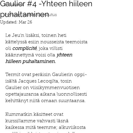
Gaulier #4 -Yhteen hiileen
Klovneria
puhaltaminen
Fyysisen teatterin koulutus
Updated:
Mar 26
Le Jeu’n lisäksi, toinen heti 
kättelyssä esiin nousseista teemoista 
oli 
complicité
, joka villisti 
käännettynä voisi olla 
yhteen 
hiileen puhaltaminen
.
Termit ovat peräisin Gaulierin oppi-
isältä Jacques Lecoqilta, tosin 
Gaulier on viisikymmenvuotisen 
opettajauransa aikana luonnollisesti 
kehittänyt niitä omaan suuntaansa.
Kummatkin käsitteet ovat 
kurssillamme vahvasti läsnä 
kaikessa mitä teemme; alkuviikosta 