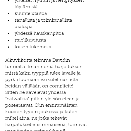
yhteisen rytmin ja hengityksen 
löytämistä
kuuntelutaitoa
sanallista ja toiminnallista 
dialogia
yhdessä hauskanpitoa
mielikuvitusta
toisen tukemista
Alkuviikosta teimme Davidin 
tunneilla ilman neniä harjoituksen, 
missä kaksi tyyppiä tulee lavalle ja 
pyrkii luomaan vaikutelman että 
heidän välillään on complicité. 
Sitten he kävelevät yhdessä 
“catwalkia” pitkin yleisön eteen ja 
poseeraavat. Olin ensimmäisten 
kuuden tyypin joukossa ja kuten 
miltei aina, ne jotka tekevät 
harjoitukset ensimmäisenä, toimivat 