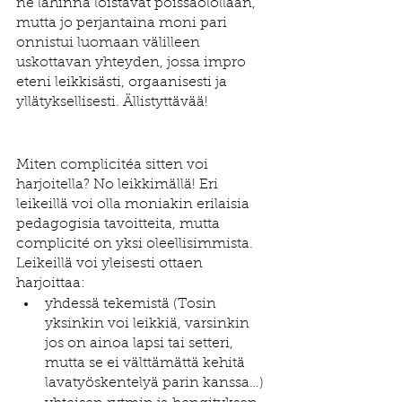
ne lähinnä loistavat poissaolollaan, 
mutta jo perjantaina moni pari 
onnistui luomaan välilleen 
uskottavan yhteyden, jossa impro 
eteni leikkisästi, orgaanisesti ja 
yllätyksellisesti. Ällistyttävää!
Miten complicitéa sitten voi 
harjoitella? No leikkimällä! Eri 
leikeillä voi olla moniakin erilaisia 
pedagogisia tavoitteita, mutta 
complicité on yksi oleellisimmista. 
Leikeillä voi yleisesti ottaen 
harjoittaa:
yhdessä tekemistä (Tosin 
yksinkin voi leikkiä, varsinkin 
jos on ainoa lapsi tai setteri, 
mutta se ei välttämättä kehitä 
lavatyöskentelyä parin kanssa…)