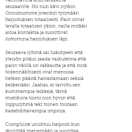
varoittavina ersimerkkeinä 
seuraaville. No niin kävi nytkin. 
Onnistuimme jotenkin tyrimään 
harjoituksen totaalisesti. Parit olivat 
lavalla totaalisen yksin, vailla mitään 
aitoa kontaktia ja suorittivat 
ilottomina harjoituksen läpi. 
Seuraava ryhmä sai lisäohjeen että 
yleisön pitäisi saada vaikutelma että 
parin välillä on rakkautta ja että mitä 
todennäköisesti ovat menossa 
hetken päästä harrastamaan seksiä 
keskenään. Jaahas, ei tarvittu sen 
kummempia leikkejä, tämä 
mielikuva toimi niin hyvin että 
loppuryhmä teki toinen toistaan 
kadehdittavampia improja.
Complicité unohtuu helposti kun 
jännittää menemään ja suorittaa 