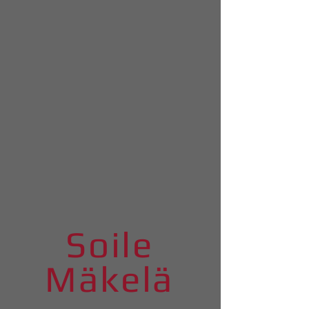
Soile
Mäkelä